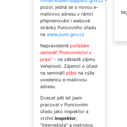
roman.kopecny@punc.gov.cz
-
pozor, jedná se o novou e-
Mg
mailovou adresu v rámci
přejmenování i webové
stránky Puncovního úřadu
na
www.punc.gov.cz
Nepravidelně
pořádám
seminář "Puncovnictví v
praxi"
- na základě zájmu
veřejnosti. Zájemci o účast
na semináři
pište
na výše
uvedenou e-mailovou
adresu.
Dvacet pět let jsem
pracoval v Puncovním
úřadu jako inspektor a
vrchní
inspektor
,
"internetista" a metrolog.