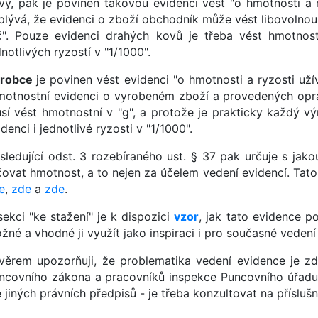
vy, pak je povinen takovou evidenci vést "o hmotnosti a 
plývá, že evidenci o zboží obchodník může vést libovolnou 
č". Pouze evidenci drahých kovů je třeba vést hmotnost
dnotlivých ryzostí v "1/1000".
robce
je povinen vést evidenci "o hmotnosti a ryzosti u
motnostní evidenci o vyrobeném zboží a provedených opr
sí vést hmotnostní v "g", a protože je prakticky každý vý
idenci i jednotlivé ryzosti v "1/1000".
sledující odst. 3 rozebíraného ust. § 37 pak určuje s jak
čovat hmotnost, a to nejen za účelem vedení evidencí. Tato
e
,
zde
a
zde
.
sekci "ke stažení" je k dispozici
vzor
, jak tato evidence p
žné a vhodné ji využít jako inspiraci i pro současné vedení
věrem upozorňuji, že problematika vedení evidence je z
ncovního zákona a pracovníků inspekce Puncovního úřadu.
e jiných právních předpisů - je třeba konzultovat na přísluš