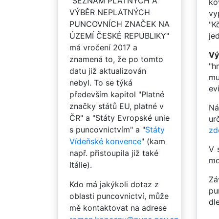
"SEZNAM PLATNÝCH A
ko
VÝBĚR NEPLATNÝCH
vy
PUNCOVNÍCH ZNAČEK NA
"K
ÚZEMÍ ČESKÉ REPUBLIKY"
je
má vročení 2017 a
Vý
znamená to, že po tomto
"h
datu již aktualizován
mu
nebyl. To se týká
ev
především kapitol "Platné
značky států EU, platné v
Ná
ČR" a "Státy Evropské unie
ur
s puncovnictvím" a "
Státy
zd
Vídeňské konvence
" (kam
V 
např. přistoupila již také
mo
Itálie).
Zá
Kdo má jakýkoli dotaz z
pu
oblasti puncovnictví, může
dl
mě kontaktovat na adrese