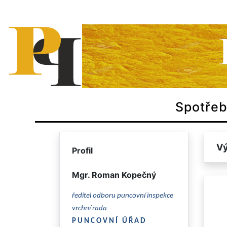
Spotřeb
Vý
Profil
Mgr. Roman Kopečný
ředitel odboru puncovní inspekce
vrchní rada
P U N C O V N Í Ú Ř A D