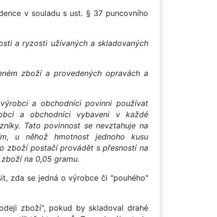
dence v souladu s ust. § 37 puncovního
osti a ryzosti užívaných a skladovaných
obeném zboží a provedených opravách a
výrobci a obchodníci povinni používat
robci a obchodníci vybaveni v každé
níky. Tato povinnost se nevztahuje na
žím, u něhož hmotnost jednoho kusu
ho zboží postačí provádět s přesností na
 zboží na 0,05 gramu.
šit, zda se jedná o výrobce či "pouhého"
rodeji zboží", pokud by skladoval drahé