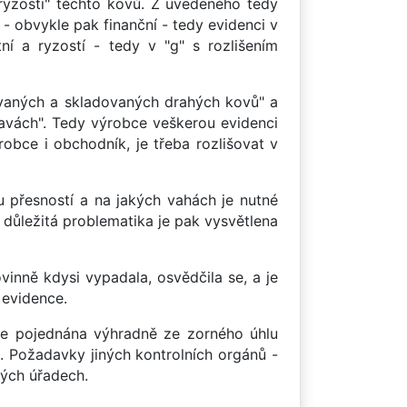
ryzosti" těchto kovů. Z uvedeného tedy
- obvykle pak finanční - tedy evidenci v
ní a ryzostí - tedy v "g" s rozlišením
žívaných a skladovaných drahých kovů" a
avách". Tedy výrobce veškerou evidenci
robce i obchodník, je třeba rozlišovat v
ou přesností a na jakých vahách je nutné
 důležitá problematika je pak vysvětlena
ovinně kdysi vypadala, osvědčila se, a je
 evidence.
de pojednána výhradně ze zorného úhlu
 Požadavky jiných kontrolních orgánů -
ných úřadech.