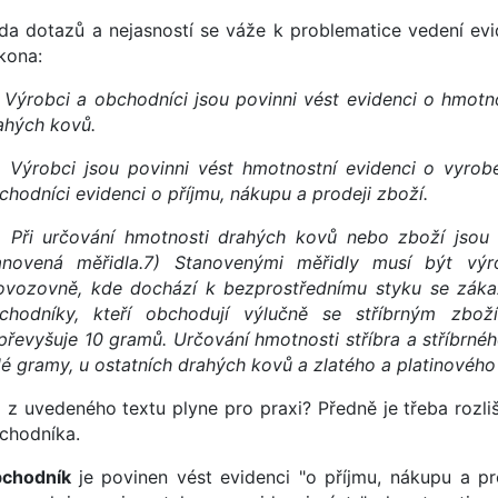
da dotazů a nejasností se váže k problematice vedení evi
kona:
) Výrobci a obchodníci jsou povinni vést evidenci o hmotn
ahých kovů.
) Výrobci jsou povinni vést hmotnostní evidenci o vyr
chodníci evidenci o příjmu, nákupu a prodeji zboží.
) Při určování hmotnosti drahých kovů nebo zboží jsou 
anovená měřidla.7) Stanovenými měřidly musí být vý
ovozovně, kde dochází k bezprostřednímu styku se zákaz
chodníky, kteří obchodují výlučně se stříbrným zbo
převyšuje 10 gramů. Určování hmotnosti stříbra a stříbrné
lé gramy, u ostatních drahých kovů a zlatého a platinového
 z uvedeného textu plyne pro praxi? Předně je třeba rozli
chodníka.
chodník
je povinen vést evidenci "o příjmu, nákupu a p