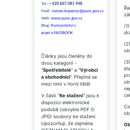
Tel.: +
420 607 081 948
Řa
Mail:
roman.kopecny@punc.gov.cz
zá
Web:
www.punc.gov.cz
(1
Blog:
Puncovnictví v
dr
praxi
a
FACEBOOK
(2
ob
Články jsou členěny do
(3
dvou kategorií -
st
"
Spotřebitelé
" a "
Výrobci
pr
a obchodníci
". Přepíná se
ob
mezi nimi v horní liště!
ne
ce
V části "
Ke stažení
" jsou k
dispozici elektronické
Co
podobě (obvykle PDF či
ob
JPG) soubory ke stažení.
Upozorňuji, že zejména
Ob